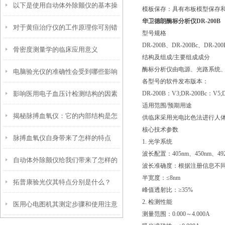
以下是使用自动体外除颤仪的基本操
模板保存：具有布板模型保存
华卫德朗酶标分析仪DR-200B
对于黄疸治疗仪的工作原理你可别错
作方法
型号规格
DR-200B、DR-200Bc、DR-200
骨密度测量学的临床应用意义
过了！
结构及组成/主要组成成分
酶标分析仪由电源、光路系统
电脑验光仪的准确性会受到哪些影响
各型号的软件发布版本：
影响医用电子血压计检测结构的因素
DR-200B：V3;DR-200Bc：V5;
呢？
适用范围/预期用途
揭秘脉搏血氧仪：它的内部结构是怎
有哪些？
供临床采用光电比色法进行人
核心技术参数
脉搏血氧仪自身带来了怎样的特点
样工作的？
1. 光学系统
波长配置：405nm、450nm、49
自动体外除颤仪给我们带来了怎样的
呢？
波长准确度：根据注册信息不同，有
半宽度：≤8nm
拓普康验光仪其特点分别是什么？
特点呢？
峰值透射比：≥35%
2. 检测性能
医用心电图机其测定步骤和使用注意
测量范围：0.000～4.000A