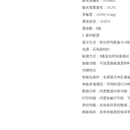
吸光准确性：±0.008A
事项如下
吸光度重复性：≤0.2%
灵敏度：≥0.01(+L/mg)
通道差异：≤0.01A
通道数：8路
3. 硬件配置
显示方式：部分型号配备10.4英
光源：石英卤钨灯
检测方式：9通道光纤快速测试
振板功能：可设置振板速度和
功能特点
智能化操作：全屏显示96孔整
单板多项测试：可同时进行24
数据分析：内置数据分析功能，可
打印功能：内置热敏打印机，
质控功能：自动保存质控数据
模板保存：具有布板模型保存