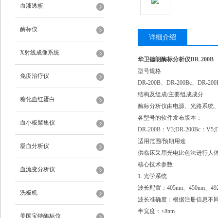
血液透析
酶标仪
详细介绍
X射线成像系统
华卫德朗酶标分析仪DR-200B
型号规格
免疫治疗仪
DR-200B、DR-200Bc、DR-200
结构及组成/主要组成成分
糖化血红蛋白
酶标分析仪由电源、光路系统
各型号的软件发布版本：
血小板聚集仪
DR-200B：V3;DR-200Bc：V5;
适用范围/预期用途
凝血分析仪
供临床采用光电比色法进行人
核心技术参数
血流变分析仪
1. 光学系统
波长配置：405nm、450nm、49
洗板机
波长准确度：根据注册信息不同，有
半宽度：≤8nm
美国宝特酶标仪