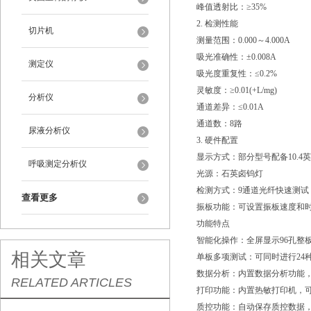
峰值透射比：≥35%
2. 检测性能
切片机
测量范围：0.000～4.000A
吸光准确性：±0.008A
测定仪
吸光度重复性：≤0.2%
灵敏度：≥0.01(+L/mg)
分析仪
通道差异：≤0.01A
通道数：8路
尿液分析仪
3. 硬件配置
显示方式：部分型号配备10.4英
呼吸测定分析仪
光源：石英卤钨灯
检测方式：9通道光纤快速测试
查看更多
振板功能：可设置振板速度和
功能特点
智能化操作：全屏显示96孔整
相关文章
单板多项测试：可同时进行24
数据分析：内置数据分析功能，可
RELATED ARTICLES
打印功能：内置热敏打印机，
质控功能：自动保存质控数据