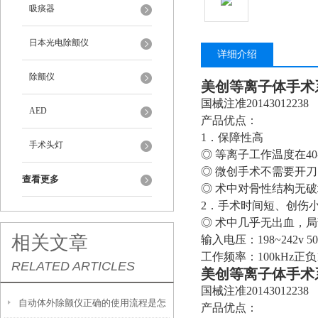
吸痰器
日本光电除颤仪
详细介绍
除颤仪
美创等离子体手术
国械注准20143012238
AED
产品优点：
1．保障性高
手术头灯
◎ 等离子工作温度在4
◎ 微创手术不需要开
查看更多
◎ 术中对骨性结构无
2．手术时间短、创伤
◎ 术中几乎无出血，局
相关文章
输入电压：198~242v 5
工作频率：100kHz正负
RELATED ARTICLES
美创等离子体手术
国械注准20143012238
自动体外除颤仪正确的使用流程是怎
产品优点：