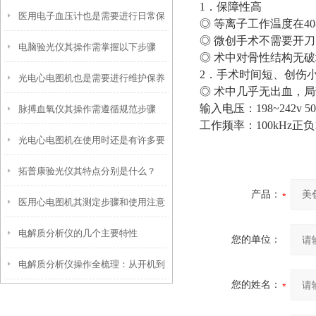
1．保障性高
医用电子血压计也是需要进行日常保
样的
◎ 等离子工作温度在4
◎ 微创手术不需要开
电脑验光仪其操作需掌握以下步骤
养的
◎ 术中对骨性结构无
2．手术时间短、创伤
光电心电图机也是需要进行维护保养
◎ 术中几乎无出血，局
输入电压：198~242v 5
脉搏血氧仪其操作需遵循规范步骤
的
工作频率：100k
光电心电图机在使用时还是有许多要
拓普康验光仪其特点分别是什么？
领的
产品：
医用心电图机其测定步骤和使用注意
电解质分析仪的几个主要特性
事项如下
您的单位：
电解质分析仪操作全梳理：从开机到
您的姓名：
出结果，每一步都藏着关键细节