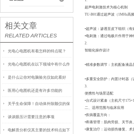
1.
超声电刺激技术为核心机制
TU-B01通过超声波（1MH
相关文章
•超声波：渗透至皮下组织（有效
RELATED ARTICLES
•电刺激：通过电极片作用于
2.
智能化操作设计
光电心电图机有着怎样的特点呢？
光电心电图机在以下领域中有什么作
•精准参数调节：主机配备液晶屏
是什么让你对电脑验光仪如此看好
用？
•多重安全防护：内置计时器（
3.
医用心电图机还是有许多功能的
呢？
便携性与场景适配
•台式设计紧凑（主机尺寸175×
关乎生命保障！自动体外除颤仪的保
二、适用范围与临床应用
•疾病覆盖方向：
谈谈眼压计需要注意的事项
养秘诀，现在知道还不晚
•疼痛管理：肌肉劳损、关节炎
•康复治疗：运动损伤修复、术
电解质分析仪其主要的技术特点如下