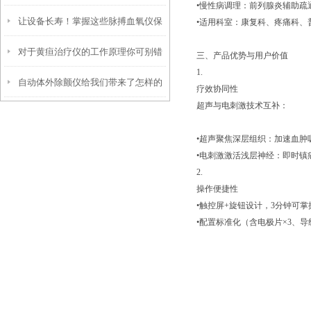
•慢性病调理：前列腺炎辅助疏
让设备长寿！掌握这些脉搏血氧仪保
•适用科室：康复科、疼痛科、
对于黄疸治疗仪的工作原理你可别错
养技巧
三、产品优势与用户价值
1.
自动体外除颤仪给我们带来了怎样的
过了！
疗效协同性
超声与电刺激技术互补：
特点呢？
•超声聚焦深层组织：加速血肿
•电刺激激活浅层神经：即时镇
2.
操作便捷性
•触控屏+旋钮设计，3分钟可
•配置标准化（含电极片×3、导