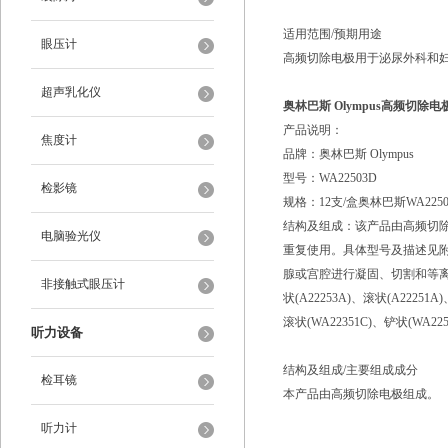
适用范围/预期用途
眼压计
高频切除电极用于泌尿外科和
超声乳化仪
奥林巴斯 Olympus高频切除电极
产品说明：
焦度计
品牌：奥林巴斯 Olympus
型号：WA22503D
检影镜
规格：12支/盒奥林巴斯WA2250
结构及组成：该产品由高频切
电脑验光仪
重复使用。具体型号及描述见附
腺或宫腔进行凝固、切割和等离子汽
非接触式眼压计
状(A22253A)、滚状(A2225
滚状(WA22351C)、铲状(WA22
听力设备
结构及组成/主要组成成分
检耳镜
本产品由高频切除电极组成
听力计