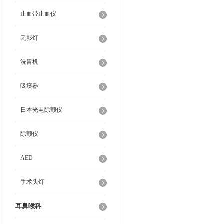
止血带止血仪
无影灯
洗胃机
吸痰器
日本光电除颤仪
除颤仪
AED
手术头灯
耳鼻喉科