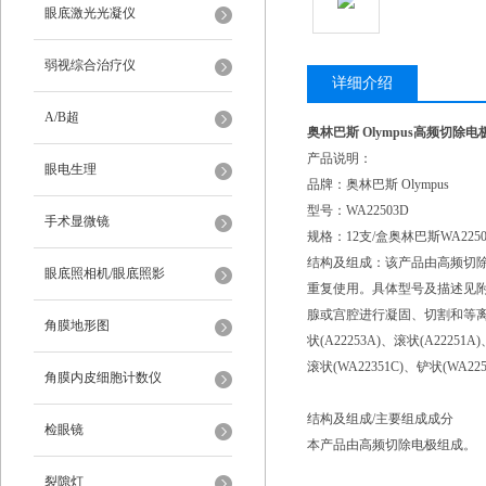
眼底激光光凝仪
弱视综合治疗仪
详细介绍
A/B超
奥林巴斯 Olympus高频切除电极
产品说明：
眼电生理
品牌：奥林巴斯 Olympus
型号：WA22503D
手术显微镜
规格：12支/盒奥林巴斯WA2250
结构及组成：该产品由高频切
眼底照相机/眼底照影
重复使用。具体型号及描述见附
腺或宫腔进行凝固、切割和等离子汽
角膜地形图
状(A22253A)、滚状(A2225
滚状(WA22351C)、铲状(WA22
角膜内皮细胞计数仪
结构及组成/主要组成成分
检眼镜
本产品由高频切除电极组成
裂隙灯