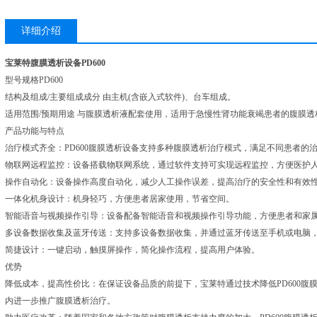
详细介绍
宝莱特腹膜透析设备PD600
型号规格
PD600
结构及组成/主要组成成分 由主机(含嵌入式软件)、台车组成。
适用范围/预期用途 与腹膜透析液配套使用，适用于急慢性肾功能衰竭患者的腹膜透
产品功能与特点
治疗模式齐全：PD600腹膜透析设备支持多种腹膜透析治疗模式，满足不同患者的
物联网远程监控：设备搭载物联网系统，通过软件支持可实现远程监控，方便医护
操作自动化：设备操作高度自动化，减少人工操作误差，提高治疗的安全性和有效
一体化机身设计：机身轻巧，方便患者居家使用，节省空间。
智能语音与视频操作引导：设备配备智能语音和视频操作引导功能，方便患者和家
多设备数据收集及蓝牙传送：支持多设备数据收集，并通过蓝牙传送至手机或电脑
简捷设计：一键启动，触摸屏操作，简化操作流程，提高用户体验。
优势
降低成本，提高性价比：在保证设备品质的前提下，宝莱特通过技术降低PD600腹
内进一步推广腹膜透析治疗。