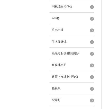
弱视综合治疗仪
A/B超
眼电生理
手术显微镜
眼底照相机/眼底照影
角膜地形图
角膜内皮细胞计数仪
检眼镜
裂隙灯