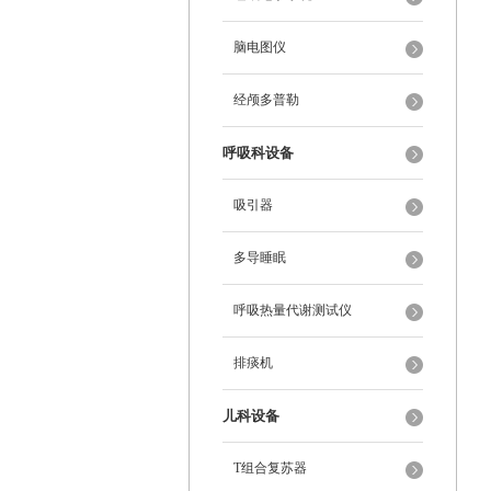
脑电图仪
经颅多普勒
呼吸科设备
吸引器
多导睡眠
呼吸热量代谢测试仪
排痰机
儿科设备
T组合复苏器