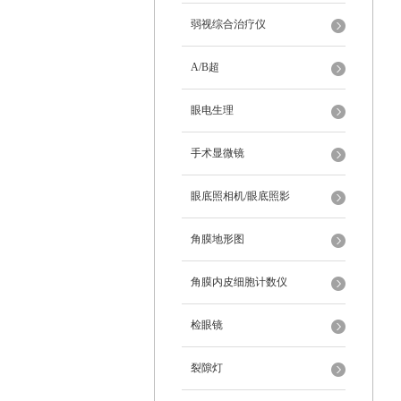
弱视综合治疗仪
A/B超
眼电生理
手术显微镜
眼底照相机/眼底照影
角膜地形图
角膜内皮细胞计数仪
检眼镜
裂隙灯