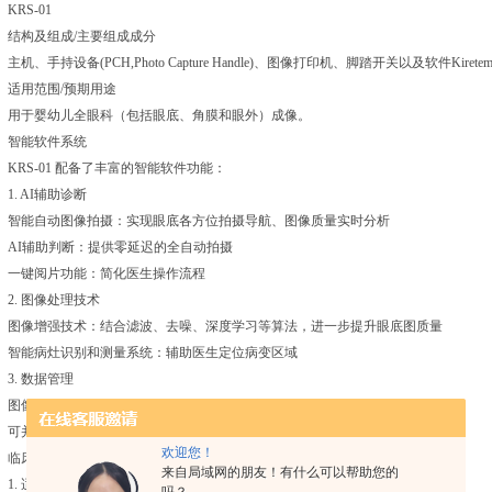
KRS-01
结构及组成/主要组成成分
主机、手持设备(PCH,Photo Capture Handle)、图像打印机、脚踏开关以及软件Kiretem
适用范围/预期用途
用于婴幼儿全眼科（包括眼底、角膜和眼外）成像。
智能软件系统
KRS-01 配备了丰富的智能软件功能：
1. AI辅助诊断
智能自动图像拍摄：实现眼底各方位拍摄导航、图像质量实时分析
AI辅助判断：提供零延迟的全自动拍摄
一键阅片功能：简化医生操作流程
2. 图像处理技术
图像增强技术：结合滤波、去噪、深度学习等算法，进一步提升眼底图质量
智能病灶识别和测量系统：辅助医生定位病变区域
3. 数据管理
图像保存为通用的DICOM格式，便于医院统一管理
可并入医院信息系统（HIS），实现数据共享
欢迎您！
临床应用价值
来自局域网的朋友！有什么可以帮助您的
1. 适用科室