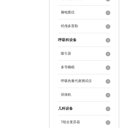
脑电图仪
经颅多普勒
呼吸科设备
吸引器
多导睡眠
呼吸热量代谢测试仪
排痰机
儿科设备
T组合复苏器