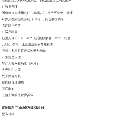
智能病灶识别和测量系统：辅助医生定位病变区域
3. 数据管理
图像保存为通用的DICOM格式，便于医院统一管理
可并入医院信息系统（HIS），实现数据共享
临床应用价值
1. 适用科室
新生儿科/NICU：早产儿视网膜病变（ROP）筛查
儿科/儿保科：儿童眼底疾病常规检查
眼科：儿童眼底疾病诊断与随访
2. 主要适应症
早产儿视网膜病变（ROP）
先天性白内障
先天性青光眼
视网膜母细胞瘤
眼底出血
其他儿童眼底发育异常
富翰眼科广域成像系统KRS-01
型号规格