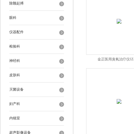
除颤起搏
眼科
仪器配件
检验科
金正医用臭氧治疗仪JZ-3
神经科
皮肤科
灭菌设备
妇产科
内镜室
超声影像设备