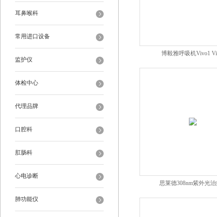
耳鼻喉科
常用进口设备
博毅雅呼吸机Vivo1 Vi
监护仪
体检中心
代理品牌
口腔科
肛肠科
心电诊断
思莱德308nm紫外光
肺功能仪